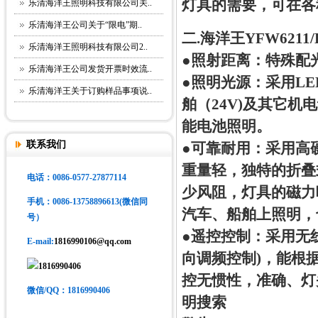
灯具的需要，可在各
乐清海洋王照明科技有限公司关..
乐清海洋王公司关于“限电”期..
二.海洋王YFW621
乐清海洋王照明科技有限公司2..
●照射距离：特殊配
乐清海洋王公司发货开票时效流..
●照明光源：采用LE
乐清海洋王关于订购样品事项说..
舶（24V)及其它机
能电池照明。
联系我们
●可靠耐用：采用高
重量轻，独特的折叠
电话：0086-0577-27877114
少风阻，灯具的磁力
手机
：0086-13758896613(微信同
汽车、船舶上照明，
号）
●遥控控制：采用无
E-mail:
1816990106@qq.com
向调频控制)，能根
1816990406
控无惯性，准确、灯
微信/QQ：1816990406
明搜索