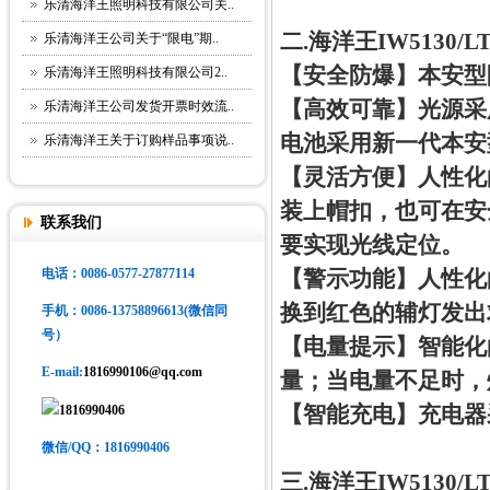
乐清海洋王照明科技有限公司关..
二.海洋王IW5130
乐清海洋王公司关于“限电”期..
【安全防爆】本安型
乐清海洋王照明科技有限公司2..
【高效可靠】光源采
乐清海洋王公司发货开票时效流..
电池采用新一代本安
乐清海洋王关于订购样品事项说..
【灵活方便】人性化
装上帽扣，也可在安
联系我们
要实现光线定位。
【警示功能】人性化
电话：0086-0577-27877114
换到红色的辅灯发出
手机
：0086-13758896613(微信同
号）
【电量提示】智能化
E-mail:
1816990106@qq.com
量；当电量不足时，
【智能充电】充电器
1816990406
微信/QQ：1816990406
三.海洋王IW5130