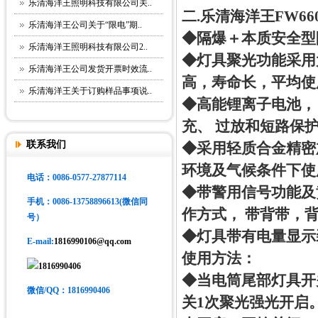
乐清海洋王照明科技有限公司关..
二.乐清海洋王FW6
乐清海洋王公司关于“限电”期..
◆隔爆＋本质安全型防爆
乐清海洋王照明科技有限公司2..
◆灯具聚光功能采用
乐清海洋王公司发货开票时效流..
高，寿命长，平均使用
乐清海洋王关于订购样品事项说..
◆高能锂离子电池，
充、 过放和短路保
联系我们
◆采用轻质合金精密
环境及气候条件下使
电话：0086-0577-27877114
◆带警用信号功能及
手机
：0086-13758896613(微信同
作方式， 带背带，
号）
◆灯具带有电量显示
E-mail:
1816990106@qq.com
使用方法：
1816990406
◆当电筒尾部灯具开
微信/QQ：1816990406
关1次聚光强光开启