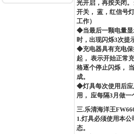
光开启，再按关闭。
开关， 蓝，红信号
工作）
◆当最后一颗电量显
时，出现闪烁3次提
◆充电器具有充电保
起， 表示开始正常充
格逐个停止闪烁， 
成。
◆灯具每次使用后应
用， 应每隔3月做
三.乐清海洋王FW6
1.灯具必须使用本
态。