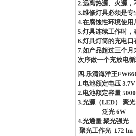
2.远离热源、火源
3.维修灯具必须是
4.在腐蚀性环境使
5.灯具连续工作时
6.灯具灯筒的充电
7.如产品超过三个
次序做一个充放电循
四.乐清海洋王FW6
1.电池额定电压 3.7
2.电池额定容量 500
3.光源（LED） 聚光
泛光 6W
4.光通量 聚光强光 3
聚光工作光 172 lm